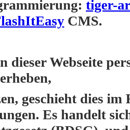
ogrammierung:
tiger-a
lashItEasy
CMS.
n dieser Webseite pe
 erheben,
zen, geschieht dies i
ngen. Es handelt sich