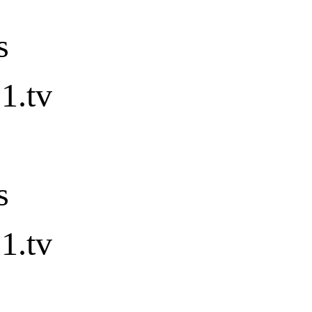
s
1.tv
s
1.tv