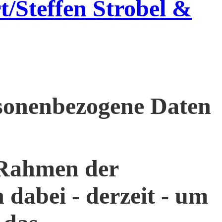
rt/Steffen Strobel &
rsonenbezogene Daten
m Rahmen der
 dabei - derzeit - um