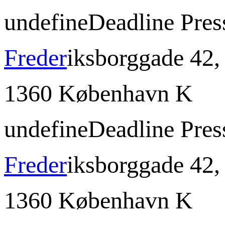
undefine
Deadline Pres
Freder
iksborggade 42, 
1360 København K
undefine
Deadline Pres
Freder
iksborggade 42, 
1360 København K