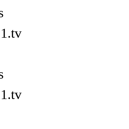
s
1.tv
s
1.tv