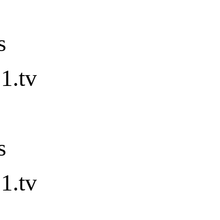
s
1.tv
s
1.tv