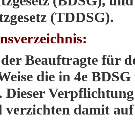
tzgesetz (BDSG), und
utzgesetz (TDDSG).
nsverzeichnis:
er Beauftragte für d
 Weise die in 4e BDSG
 Dieser Verpflichtun
 verzichten damit auf