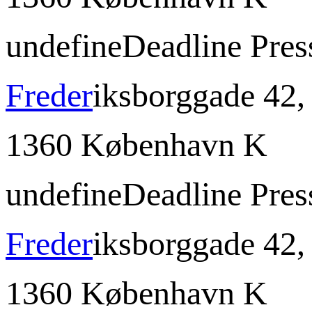
undefine
Deadline Pres
Freder
iksborggade 42, 
1360 København K
undefine
Deadline Pres
Freder
iksborggade 42, 
1360 København K