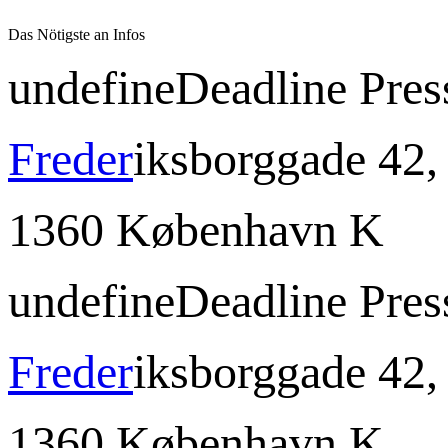
Das Nötigste an Infos
undefine
Deadline Pres
Freder
iksborggade 42, 
1360 København K
undefine
Deadline Pres
Freder
iksborggade 42, 
1360 København K